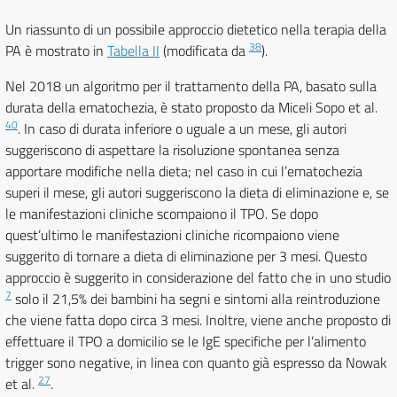
Un riassunto di un possibile approccio dietetico nella terapia della
38
PA è mostrato in
Tabella II
(modificata da
).
Nel 2018 un algoritmo per il trattamento della PA, basato sulla
durata della ematochezia, è stato proposto da Miceli Sopo et al.
40
. In caso di durata inferiore o uguale a un mese, gli autori
suggeriscono di aspettare la risoluzione spontanea senza
apportare modifiche nella dieta; nel caso in cui l’ematochezia
superi il mese, gli autori suggeriscono la dieta di eliminazione e, se
le manifestazioni cliniche scompaiono il TPO. Se dopo
quest’ultimo le manifestazioni cliniche ricompaiono viene
suggerito di tornare a dieta di eliminazione per 3 mesi. Questo
approccio è suggerito in considerazione del fatto che in uno studio
7
solo il 21,5% dei bambini ha segni e sintomi alla reintroduzione
che viene fatta dopo circa 3 mesi. Inoltre, viene anche proposto di
effettuare il TPO a domicilio se le IgE specifiche per l’alimento
trigger sono negative, in linea con quanto già espresso da Nowak
27
et al.
.