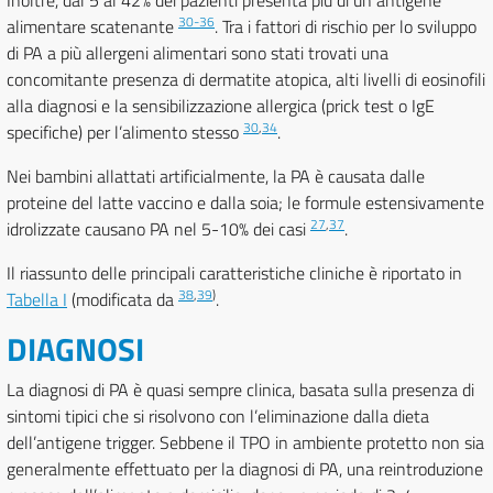
Inoltre, dal 5 al 42% dei pazienti presenta più di un antigene
30-36
alimentare scatenante
. Tra i fattori di rischio per lo sviluppo
di PA a più allergeni alimentari sono stati trovati una
concomitante presenza di dermatite atopica, alti livelli di eosinofili
alla diagnosi e la sensibilizzazione allergica (prick test o IgE
30
,
34
specifiche) per l’alimento stesso
.
Nei bambini allattati artificialmente, la PA è causata dalle
proteine del latte vaccino e dalla soia; le formule estensivamente
27
,
37
idrolizzate causano PA nel 5-10% dei casi
.
Il riassunto delle principali caratteristiche cliniche è riportato in
38
,
39
)
Tabella I
(modificata da
.
DIAGNOSI
La diagnosi di PA è quasi sempre clinica, basata sulla presenza di
sintomi tipici che si risolvono con l’eliminazione dalla dieta
dell’antigene trigger. Sebbene il TPO in ambiente protetto non sia
generalmente effettuato per la diagnosi di PA, una reintroduzione