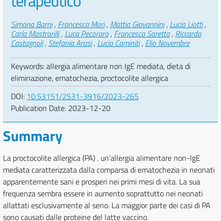
terapeutico
Authors
Simona Barni
,
Francesca Mori
,
Mattia Giovannini
,
Lucia Liotti
,
Carla Mastrorilli
,
Luca Pecoraro
,
Francesca Saretta
,
Riccardo
Castagnoli
,
Stefania Arasi
,
Lucia Caminiti
,
Elio Novembre
Keywords: allergia alimentare non IgE mediata, dieta di
eliminazione, ematochezia, proctocolite allergica
DOI:
10.53151/2531-3916/2023-265
Publication Date:
2023-12-20
Summary
La proctocolite allergica (PA) . un’allergia alimentare non-IgE
mediata caratterizzata dalla comparsa di ematochezia in neonati
apparentemente sani e prosperi nei primi mesi di vita. La sua
frequenza sembra essere in aumento soprattutto nei neonati
allattati esclusivamente al seno. La maggior parte dei casi di PA
sono causati dalle proteine del latte vaccino.