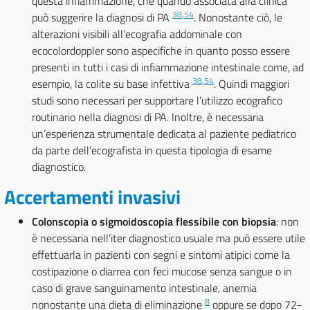
questa infiammazione, che quando associata alla clinica
38
,
54
può suggerire la diagnosi di PA
. Nonostante ciò, le
alterazioni visibili all’ecografia addominale con
ecocolordoppler sono aspecifiche in quanto posso essere
presenti in tutti i casi di infiammazione intestinale come, ad
38
,
54
esempio, la colite su base infettiva
. Quindi maggiori
studi sono necessari per supportare l’utilizzo ecografico
routinario nella diagnosi di PA. Inoltre, è necessaria
un’esperienza strumentale dedicata al paziente pediatrico
da parte dell’ecografista in questa tipologia di esame
diagnostico.
Accertamenti invasivi
Colonscopia o sigmoidoscopia flessibile con biopsia
: non
è necessaria nell’iter diagnostico usuale ma può essere utile
effettuarla in pazienti con segni e sintomi atipici come la
costipazione o diarrea con feci mucose senza sangue o in
caso di grave sanguinamento intestinale, anemia
8
nonostante una dieta di eliminazione
oppure se dopo 72-