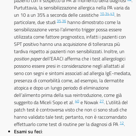
pazienti con il sospetto di PA al momento della diagnosi
.
Purtuttavia, la sensibilizzazione allergica nella PA varia da
10
,
34
,
43
un 10 a un 35% a seconda delle casistiche
. In
35
,
36
particolare, due studi
hanno dimostrato come la
sensibilizzazione verso l’alimento trigger possa essere
utilizzata come fattore prognostico, infatti i pazienti con
SPT positivo hanno una acquisizione di tolleranza più
tardiva rispetto ai pazienti non sensibilizzati. Inoltre, un
position paper
dell’EAACI afferma che i test allergologici
possono essere presi in considerazione negli allattati al
seno con segni e sintomi associati ad allergia IgE-mediata,
presenza di comorbilità come, ad esempio, la dermatite
atopica e dopo un lungo periodo di eliminazione
dell’alimento prima della sua reintroduzione, come già
40
27
suggerito da Miceli Sopo et al.
e Nowak
. L’utilità del
patch test è controversa visto che non ci sono studi che
hanno validato tale test; pertanto, non è raccomandato
12
effettuarlo come test di routine per la diagnosi di PA
.
Esami su feci
: