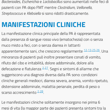
Bacterioides
,
Escherichia
e
Lactobacillus
sono aumentati nelle feci di
pazienti con PA dopo FMT mentre
Clostridium
,
Veillonella
,
Streptococcus
e
Klebsiella
si sono ridotti drasticamente.
MANIFESTAZIONI CLINICHE
La manifestazione clinica principale della PA è rappresentata
dalla presenza di sangue rosso vivo (ematochezia) con o senza
muco misto a feci, con o senza diarrea in lattanti
12
,
13
,
25
,
26
apparentemente sani, che crescono regolarmente
. Una
minoranza di pazienti può inoltre presentare conati di vomito,
rifiuto del cibo e irritabilità, dolore addominale, dolore alla
2
,
27
defecazione e flatulenza
. Segni e sintomi di allarme che
suggeriscono una diagnosi diversa dalla PA sono: condizioni
cliniche generali mediocri, diarrea severa, anemia, vomito ripetuto,
distensione addominale, malattia perianale, perdita di peso o
2
,
28
scarso accrescimento
.
Le manifestazioni cliniche solitamente insorgono nei prima 6
mesi di vita (la maggior parte dei pazienti presenta sintomi tra la