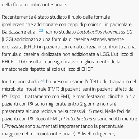
della flora microbica intestinale.
Recentemente è stato studiato il ruolo delle formule
ipoallergeniche addizionate con ceppi di probiotici; in particolare,
23
Baldassarre et al.
hanno studiato
Lactobacillus rhamnosus GG
(LGG) addizionato a una formula di caseina estensivamente
idrolizzata (EHCF) in pazienti con ematochezia in confronto a una
formula di caseina idrolizzata non addizionata a LGG. L’utilizzo di
EHCF + LGG risulta in un significativo miglioramento della
ematochezia rispetto al solo utilizzo di EHCF.
24
Inoltre, uno studio
ha preso in esame l’effetto del trapianto del
microbiota intestinale (FMT) di pazienti sani in pazienti affetti da
PA. Dopo il trattamento con FMT, le manifestazioni cliniche in 17
pazienti con PA sono migliorate entro 2 giorni e non si è
presentata alcuna recidiva nei successivi 15 mesi. Nelle feci dei
pazienti con PA, dopo il FMT, i
Proteobacteria
si sono ridotti mentre
i
Firmicutes
sono aumentati (rappresentando la percentuale
maggiore del microbiota intestinale). A livello di genere,