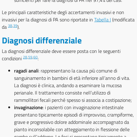
sufficienti per fare la diagnosi di PA nel 97,4% dei casi.
Le principali caratteristiche degli accertamenti invasivi e non
invasivi per la diagnosi di PA sono riportate in
Tabella I
(modificata
38
,
39
da
).
Diagnosi differenziale
La diagnosi differenziale deve essere posta con le seguenti
28
,
59
,
60
condizioni
:
ragadi anali
: rappresentano la causa più comune di
sanguinamento in bambini di età inferiore all’anno di vita.
La diagnosi è clinica, andando a esaminare la mucosa
perianale. Il trattamento consiste nell’utilizzo di
rammollitori fecali perché spesso si associa a costipazione;
invaginazione
: i pazienti con invaginazione intestinale
presentano tipicamente episodi di improvviso, crampiforme,
grave e progressivo dolore addominale accompagnato da
pianto inconsolabile con atteggiamento in flessione delle
gambe sull’addome. Le feci si presentano tipicamente a