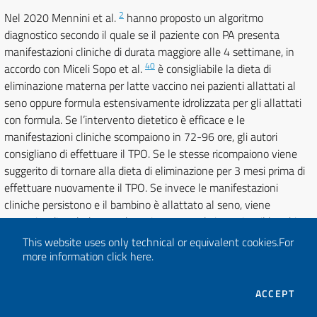
2
Nel 2020 Mennini et al.
hanno proposto un algoritmo
diagnostico secondo il quale se il paziente con PA presenta
manifestazioni cliniche di durata maggiore alle 4 settimane, in
40
accordo con Miceli Sopo et al.
è consigliabile la dieta di
eliminazione materna per latte vaccino nei pazienti allattati al
seno oppure formula estensivamente idrolizzata per gli allattati
con formula. Se l’intervento dietetico è efficace e le
manifestazioni cliniche scompaiono in 72-96 ore, gli autori
consigliano di effettuare il TPO. Se le stesse ricompaiono viene
suggerito di tornare alla dieta di eliminazione per 3 mesi prima di
effettuare nuovamente il TPO. Se invece le manifestazioni
cliniche persistono e il bambino è allattato al seno, viene
suggerito di escludere anche soia e uova; altrimenti se il bambino
è allattato con formula idrolizzata estensiva di passare a miscela
This website uses only technical or equivalent cookies.
For
amminoacidica. Sia nel caso in cui la dieta di eliminazione per
more information
click here
.
latte, soia e uova, sia in quello che la dieta con miscela
amminoacidica non siano efficaci, viene consigliato di effettuare
THE
ACCEPT
una colonscopia per escludere altre diagnosi. Gli autori non