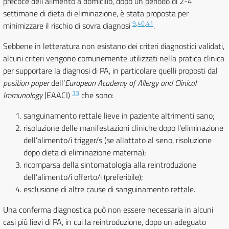
precoce dell’alimento a domicilio, dopo un periodo di 2-4
settimane di dieta di eliminazione, è stata proposta per
9
,
40
,
41
minimizzare il rischio di sovra diagnosi
.
Sebbene in letteratura non esistano dei criteri diagnostici validati,
alcuni criteri vengono comunemente utilizzati nella pratica clinica
per supportare la diagnosi di PA, in particolare quelli proposti dal
position paper
dell’
European Academy of Allergy and Clinical
13
Immunology
(EAACI)
che sono:
sanguinamento rettale lieve in paziente altrimenti sano;
risoluzione delle manifestazioni cliniche dopo l’eliminazione
dell’alimento/i trigger/s (se allattato al seno, risoluzione
dopo dieta di eliminazione materna);
ricomparsa della sintomatologia alla reintroduzione
dell’alimento/i offerto/i (preferibile);
esclusione di altre cause di sanguinamento rettale.
Una conferma diagnostica può non essere necessaria in alcuni
casi più lievi di PA, in cui la reintroduzione, dopo un adeguato