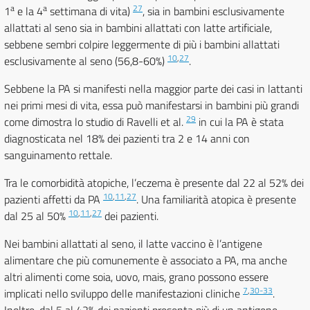
a
a
27
1
e la 4
settimana di vita)
, sia in bambini esclusivamente
allattati al seno sia in bambini allattati con latte artificiale,
sebbene sembri colpire leggermente di più i bambini allattati
10
,
27
esclusivamente al seno (56,8-60%)
.
Sebbene la PA si manifesti nella maggior parte dei casi in lattanti
nei primi mesi di vita, essa può manifestarsi in bambini più grandi
29
come dimostra lo studio di Ravelli et al.
in cui la PA è stata
diagnosticata nel 18% dei pazienti tra 2 e 14 anni con
sanguinamento rettale.
Tra le comorbidità atopiche, l’eczema è presente dal 22 al 52% dei
10
,
11
,
27
pazienti affetti da PA
. Una familiarità atopica è presente
10
,
11
,
27
dal 25 al 50%
dei pazienti.
Nei bambini allattati al seno, il latte vaccino è l’antigene
alimentare che più comunemente è associato a PA, ma anche
altri alimenti come soia, uovo, mais, grano possono essere
7
,
30-33
implicati nello sviluppo delle manifestazioni cliniche
.