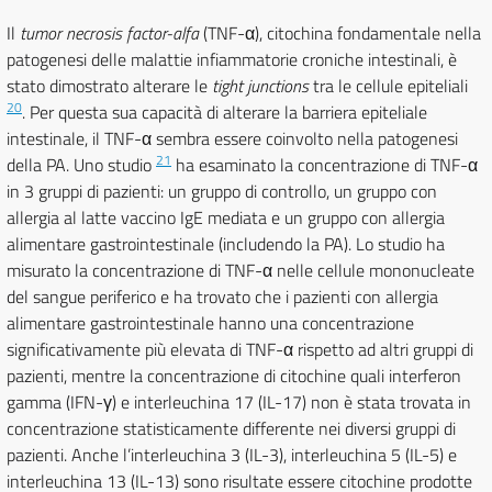
Il
tumor necrosis factor-alfa
(TNF-α), citochina fondamentale nella
patogenesi delle malattie infiammatorie croniche intestinali, è
stato dimostrato alterare le
tight junctions
tra le cellule epiteliali
20
. Per questa sua capacità di alterare la barriera epiteliale
intestinale, il TNF-α sembra essere coinvolto nella patogenesi
21
della PA. Uno studio
ha esaminato la concentrazione di TNF-α
in 3 gruppi di pazienti: un gruppo di controllo, un gruppo con
allergia al latte vaccino IgE mediata e un gruppo con allergia
alimentare gastrointestinale (includendo la PA). Lo studio ha
misurato la concentrazione di TNF-α nelle cellule mononucleate
del sangue periferico e ha trovato che i pazienti con allergia
alimentare gastrointestinale hanno una concentrazione
significativamente più elevata di TNF-α rispetto ad altri gruppi di
pazienti, mentre la concentrazione di citochine quali interferon
gamma (IFN-γ) e interleuchina 17 (IL-17) non è stata trovata in
concentrazione statisticamente differente nei diversi gruppi di
pazienti. Anche l’interleuchina 3 (IL-3), interleuchina 5 (IL-5) e
interleuchina 13 (IL-13) sono risultate essere citochine prodotte