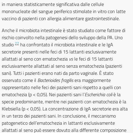
in maniera statisticamente significativa dalle cellule
mononucleate del sangue periferico stimolate in vitro con latte
vaccino di pazienti con allergia alimentare gastrointestinale.
Anche il microbiota intestinale è stato studiato come fattore di
rischio coinvolto nella patogenesi dello sviluppo della PA. Uno
22
studio
ha confrontato il microbiota intestinale e le IgA
secretorie presenti nelle feci di 15 lattanti esclusivamente
allattati al seno con ematochezia
vs
le feci di 15 lattanti
esclusivamente allattati al seno senza ematochezia (pazienti
sani). Tutti i pazienti erano nati da parto vaginale. È stato
osservato come il
Bacterioides fragilis
era maggiormente
rappresentato nelle feci dei pazienti sani rispetto a quelli con
ematochezia (p < 0,05). Nei pazienti sani l’
Escherichia coli
è la
specie predominante, mentre nei pazienti con ematochezia è la
Klebsiella (p < 0,05). La concentrazione di IgA secretorie era alta
in un terzo dei pazienti sani. In conclusione, il meccanismo
patogenetico dell’ematochezia in lattanti esclusivamente
allattati al seno può essere dovuto alla differente composizione