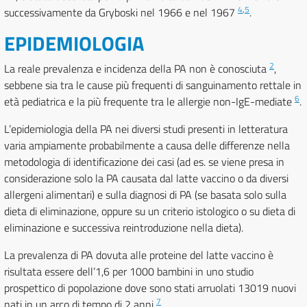
4
,
5
successivamente da Gryboski nel 1966 e nel 1967
.
EPIDEMIOLOGIA
2
La reale prevalenza e incidenza della PA non è conosciuta
,
sebbene sia tra le cause più frequenti di sanguinamento rettale in
6
età pediatrica e la più frequente tra le allergie non-IgE-mediate
.
L’epidemiologia della PA nei diversi studi presenti in letteratura
varia ampiamente probabilmente a causa delle differenze nella
metodologia di identificazione dei casi (ad es. se viene presa in
considerazione solo la PA causata dal latte vaccino o da diversi
allergeni alimentari) e sulla diagnosi di PA (se basata solo sulla
dieta di eliminazione, oppure su un criterio istologico o su dieta di
eliminazione e successiva reintroduzione nella dieta).
La prevalenza di PA dovuta alle proteine del latte vaccino è
risultata essere dell’1,6 per 1000 bambini in uno studio
prospettico di popolazione dove sono stati arruolati 13019 nuovi
7
nati in un arco di tempo di 2 anni
.