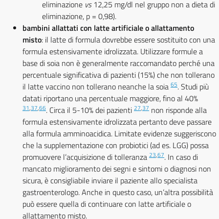
eliminazione
vs
12,25 mg/dl nel gruppo non a dieta di
eliminazione, p = 0,98).
bambini allattati con latte artificiale o allattamento
misto
: il latte di formula dovrebbe essere sostituito con una
formula estensivamente idrolizzata. Utilizzare formule a
base di soia non è generalmente raccomandato perché una
percentuale significativa di pazienti (15%) che non tollerano
65
il latte vaccino non tollerano neanche la soia
. Studi più
datati riportano una percentuale maggiore, fino al 40%
31
,
37
,
66
27
,
37
. Circa il 5-10% dei pazienti
non risponde alla
formula estensivamente idrolizzata pertanto deve passare
alla formula amminoacidica. Limitate evidenze suggeriscono
che la supplementazione con probiotici (ad es. LGG) possa
23
,
67
promuovere l’acquisizione di tolleranza
. In caso di
mancato miglioramento dei segni e sintomi o diagnosi non
sicura, è consigliabile inviare il paziente allo specialista
gastroenterologo. Anche in questo caso, un’altra possibilità
può essere quella di continuare con latte artificiale o
allattamento misto.