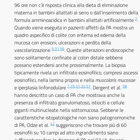
96 ore non c’è risposta clinica alla dieta di eliminazione
materna in bambini allattati al seno o dall’inserimento della
2
formula amminoacidica in bambini allattati artificialmente
.
Quando viene eseguita in pazienti affetti da PA mostra un
quadro aspecifico di colite con eritema ed edema della
mucosa con erosioni, ulcerazioni e perdita della
9
,
31
,
56
vascolarizzazione
. Queste alterazioni endoscopiche
sono solitamente confinate al colon distale sebbene
possano estendersi anche prossimalmente. La biopsia
tipicamente rivela un infiltrato eosinofilico, compresi ascessi
eosinofilici, nella lamina propria e nella
muscolaris mucosae
7
,
29
,
31
,
32
,
57
58
e iperplasia linfonodulare
. Dergent et al.
hanno descritto un caso di PA che mostrava anche la
presenza di infiltrato granulomatoso, istiociti e cellule
giganti multinucleate nella sottomucosa. Sebbene le
caratteristiche istopatologiche non siano patognomoniche
42
di PA, Odze et al.
suggeriscono che trovare più di 60
eosinofili su 10 campi ad alto ingrandimento siano