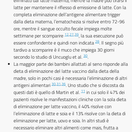
eliminato dal latte materno), mentre la madre può tirarsi il
latte per mantenere il riflesso di emissione di latte. Con la
completa eliminazione dell’antigene alimentare trigger
dalla dieta materna, l’ematochezia si risolve entro 72-96
ore, mentre il sangue occulto fecale impiega molte
12
,
27
,
39
settimane per scomparire
, la sua esecuzione può
28
essere confondente e quindi non indicata
. Il segno più
tardivo a scomparire è il muco che impiega 30 giorni
30
secondo lo studio di Uncuoglu et al.
.
La maggior parte dei bambini allattati al seno risponde alla
dieta di eliminazione del latte vaccino dalla dieta della
madre, solo in pochi casi è necessaria l’eliminazione di altri
30
,
31
,
36
antigeni alimentari
. Uno studio che si discosta da
11
questi dati è quello di Martin et al.
in cui solo il 47% dei
pazienti risolve le manifestazioni cliniche con la sola dieta
di eliminazione per latte vaccino, il 40% risolve con
l’eliminazione di latte e soia e il 13% risolve con la dieta di
eliminazione per latte, uovo e soia. In altri studi è
necessario eliminare altri alimenti come mais, frutta a