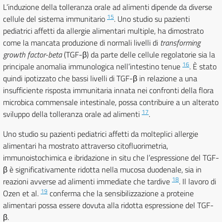
L’induzione della tolleranza orale ad alimenti dipende da diverse
15
cellule del sistema immunitario
. Uno studio su pazienti
pediatrici affetti da allergie alimentari multiple, ha dimostrato
come la mancata produzione di normali livelli di
transforming
growth factor-beta
(TGF-β) da parte delle cellule regolatorie sia la
16
principale anomalia immunologica nell’intestino tenue
. È stato
quindi ipotizzato che bassi livelli di TGF-β in relazione a una
insufficiente risposta immunitaria innata nei confronti della flora
microbica commensale intestinale, possa contribuire a un alterato
17
sviluppo della tolleranza orale ad alimenti
.
Uno studio su pazienti pediatrici affetti da molteplici allergie
alimentari ha mostrato attraverso citofluorimetria,
immunoistochimica e ibridazione in situ che l’espressione del TGF-
β è significativamente ridotta nella mucosa duodenale, sia in
18
reazioni avverse ad alimenti immediate che tardive
. Il lavoro di
19
Ozen et al.
conferma che la sensibilizzazione a proteine
alimentari possa essere dovuta alla ridotta espressione del TGF-
β.