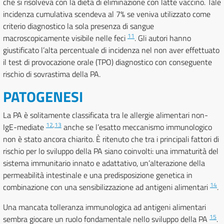
che si risolveva con la dieta di eliminazione con latte vaccino. Tale
incidenza cumulativa scendeva al 7% se veniva utilizzato come
criterio diagnostico la sola presenza di sangue
11
macroscopicamente visibile nelle feci
. Gli autori hanno
giustificato l’alta percentuale di incidenza nel non aver effettuato
il test di provocazione orale (TPO) diagnostico con conseguente
rischio di sovrastima della PA.
PATOGENESI
La PA è solitamente classificata tra le allergie alimentari non-
12
,
13
IgE-mediate
anche se l’esatto meccanismo immunologico
non è stato ancora chiarito. È ritenuto che tra i principali fattori di
rischio per lo sviluppo della PA siano coinvolti: una immaturità del
sistema immunitario innato e adattativo, un’alterazione della
permeabilità intestinale e una predisposizione genetica in
14
combinazione con una sensibilizzazione ad antigeni alimentari
.
Una mancata tolleranza immunologica ad antigeni alimentari
15
sembra giocare un ruolo fondamentale nello sviluppo della PA
.