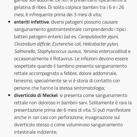
gelatina di ribes. Di solito colpisce bambini tra i 6 e i 26
mesi, è infrequente prima dei 3 mesi di vita;
enteriti infettive
: diversi patogeni possono causare
sanguinamento gastrointestinale comprendendo i tipici
batteri patogeni enterici (ad es.
Campylobacter jejuni
,
Clostridium difficile
,
Escherichia coli
,
Helicobacter pylori
,
Salmonella
,
Staphylococcus aureus
,
Yersinia entercocolitica
) e
occasionalmente il Rotavirus. Le infezioni devono essere
sospettate quando il bambino presenta sanguinamento
rettale accompagnato a febbre, dolore addominale,
tenesmo, specialmente se vi è storia di contatto con
persone che hanno la stessa sintomatologia;
diverticolo di Meckel
: si presenta come sanguinamento
rettale non doloroso in bambini sani. Solitamente è rara la
presentazione prima dei 6 mesi di vita. Si può manifestare
anche in rari casi con perforazione, invaginazione sul
diverticolo stesso o come voluminoso sanguinamento
intestinale indolente;