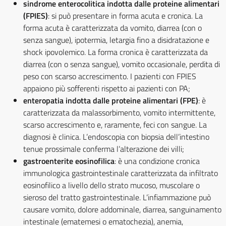
sindrome enterocolitica indotta dalle proteine alimentari
(FPIES)
: si può presentare in forma acuta e cronica. La
forma acuta è caratterizzata da vomito, diarrea (con o
senza sangue), ipotermia, letargia fino a disidratazione e
shock ipovolemico. La forma cronica è caratterizzata da
diarrea (con o senza sangue), vomito occasionale, perdita di
peso con scarso accrescimento. I pazienti con FPIES
appaiono più sofferenti rispetto ai pazienti con PA;
enteropatia indotta dalle proteine alimentari (FPE)
: è
caratterizzata da malassorbimento, vomito intermittente,
scarso accrescimento e, raramente, feci con sangue. La
diagnosi è clinica. L’endoscopia con biopsia dell’intestino
tenue prossimale conferma l’alterazione dei villi;
gastroenterite eosinofilica
: è una condizione cronica
immunologica gastrointestinale caratterizzata da infiltrato
eosinofilico a livello dello strato mucoso, muscolare o
sieroso del tratto gastrointestinale. L’infiammazione può
causare vomito, dolore addominale, diarrea, sanguinamento
intestinale (ematemesi o ematochezia), anemia,