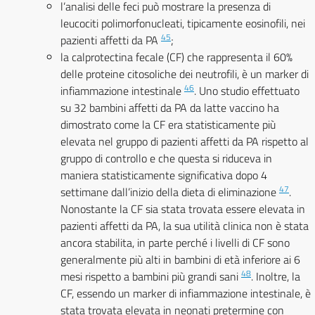
l’analisi delle feci può mostrare la presenza di
leucociti polimorfonucleati, tipicamente eosinofili, nei
45
pazienti affetti da PA
;
la calprotectina fecale (CF) che rappresenta il 60%
delle proteine citosoliche dei neutrofili, è un marker di
46
infiammazione intestinale
. Uno studio effettuato
su 32 bambini affetti da PA da latte vaccino ha
dimostrato come la CF era statisticamente più
elevata nel gruppo di pazienti affetti da PA rispetto al
gruppo di controllo e che questa si riduceva in
maniera statisticamente significativa dopo 4
47
settimane dall’inizio della dieta di eliminazione
.
Nonostante la CF sia stata trovata essere elevata in
pazienti affetti da PA, la sua utilità clinica non è stata
ancora stabilita, in parte perché i livelli di CF sono
generalmente più alti in bambini di età inferiore ai 6
48
mesi rispetto a bambini più grandi sani
. Inoltre, la
CF, essendo un marker di infiammazione intestinale, è
stata trovata elevata in neonati pretermine con