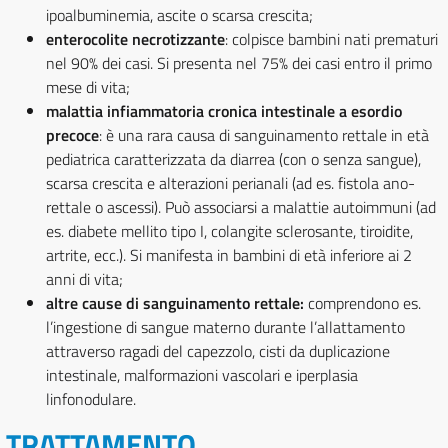
ipoalbuminemia, ascite o scarsa crescita;
enterocolite necrotizzante
: colpisce bambini nati prematuri
nel 90% dei casi. Si presenta nel 75% dei casi entro il primo
mese di vita;
malattia infiammatoria cronica intestinale a esordio
precoce
: è una rara causa di sanguinamento rettale in età
pediatrica caratterizzata da diarrea (con o senza sangue),
scarsa crescita e alterazioni perianali (ad es. fistola ano-
rettale o ascessi). Può associarsi a malattie autoimmuni (ad
es. diabete mellito tipo I, colangite sclerosante, tiroidite,
artrite, ecc.). Si manifesta in bambini di età inferiore ai 2
anni di vita;
altre cause di sanguinamento rettale:
comprendono es.
l’ingestione di sangue materno durante l’allattamento
attraverso ragadi del capezzolo, cisti da duplicazione
intestinale, malformazioni vascolari e iperplasia
linfonodulare.
TRATTAMENTO