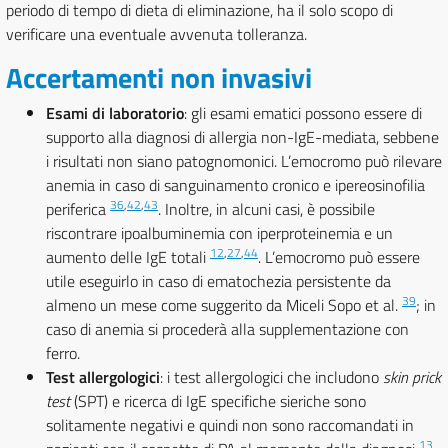
periodo di tempo di dieta di eliminazione, ha il solo scopo di
verificare una eventuale avvenuta tolleranza.
Accertamenti non invasivi
Esami di laboratorio
: gli esami ematici possono essere di
supporto alla diagnosi di allergia non-IgE-mediata, sebbene
i risultati non siano patognomonici. L’emocromo può rilevare
anemia in caso di sanguinamento cronico e ipereosinofilia
36
,
42
,
43
periferica
. Inoltre, in alcuni casi, è possibile
riscontrare ipoalbuminemia con iperproteinemia e un
12
,
27
,
44
aumento delle IgE totali
. L’emocromo può essere
utile eseguirlo in caso di ematochezia persistente da
39
almeno un mese come suggerito da Miceli Sopo et al.
; in
caso di anemia si procederà alla supplementazione con
ferro.
Test allergologici
: i test allergologici che includono
skin prick
test
(SPT) e ricerca di IgE specifiche sieriche sono
solitamente negativi e quindi non sono raccomandati in
13